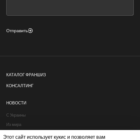
field
blank
Отправить
КАТАЛОГ ФРАНШИЗ
КОНСАЛТИНГ
НОВОСТИ
С Украины
Из мира
Интервью
Этот сайт использует кукис и позволяет вам