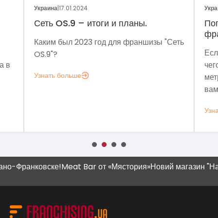
Украина
|
05.01.2024
ы.
Поговорим о динамике рынка
франчайзинга?
аншизы "Сеть
Если задумались над вопросом «А для
чего мне аналитика?», вот несколько
метрик, которые помогут понять, зачем
вам это нужно.
Узнать больше
-Франковске!
Meat Bar от «Мястория»
Новий магазин "Наш К