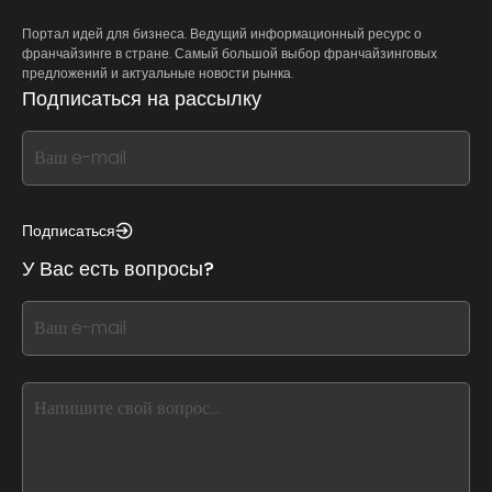
Портал идей для бизнеса. Ведущий информационный ресурс о
франчайзинге в стране. Самый большой выбор франчайзинговых
предложений и актуальные новости рынка.
Подписаться на рассылку
If
you
see
this,
Подписаться
leave
У Вас есть вопросы?
this
form
If
field
you
blank
see
this,
leave
this
form