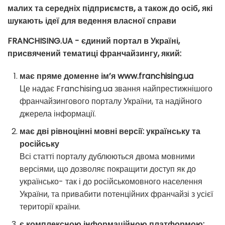
малих та середніх підприємств, а також до осіб, які
шукають ідеї для ведення власної справи
FRANCHISING.UA - єдиний портал в Україні,
присвячений тематиці франчайзингу, який:
має пряме доменне ім’я www.franchising.ua
Це надає Franchising.ua звання найпрестижнішого
франчайзингового порталу України, та надійного
джерела інформації.
має дві рівноцінні мовні версії: українську та
російську
Всі статті порталу дублюються двома мовними
версіями, що дозволяє покращити доступ як до
українсько- так і до російськомовного населення
України, та привабити потенційних франчайзі з усієї
території країни.
є комплексною інформаційною платформою: