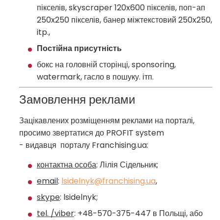
пікселів, skyscraper 120x600 пікселів, поп-ап
250x250 пікселів, банер міжтекстовий 250x250,
itp.,
Постійна присутність
бокс на головній сторінці, sponsoring,
watermark, гасло в пошуку. ітп.
Замовлення реклами
Зацікавлених розміщенням реклами на порталі,
просимо звертатися до PROFIT system
- видавця порталу Franchising.ua:
контактна особа
: Лілія Сідельник;
email
:
lsidelnyk@
franchising.ua
,
skype
: lsidelnyk;
tel. /viber
: +48-570-375-447 в Польщі, або