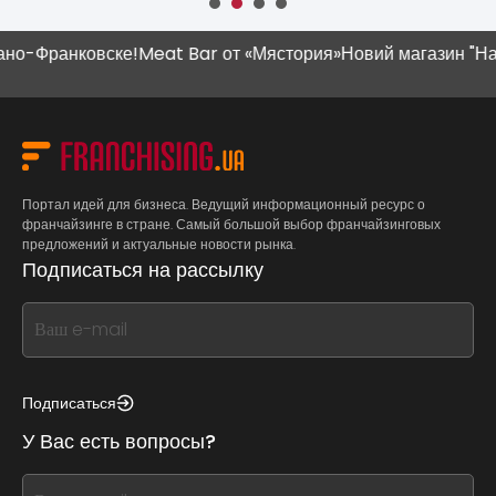
Франковске!
Meat Bar от «Мястория»
Новий магазин "Наш Кр
Портал идей для бизнеса. Ведущий информационный ресурс о
франчайзинге в стране. Самый большой выбор франчайзинговых
предложений и актуальные новости рынка.
Подписаться на рассылку
If
you
see
this,
Подписаться
leave
У Вас есть вопросы?
this
form
If