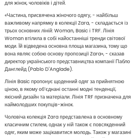
для жінок, чоловіків і дітей.
«Частина, присвячена жіночого одягу, - найбільш
важливому напрямку в колекції Zara, - складається із
трьох основних ліній: Woman, Basic і TRF. Лінія
Woman втілила в собі найостанніші тренди світової
моди. Їй відведена основна площа магазина, тому що
вона являє собою основу пропозиції Zara», - сказав
директор українського представництва компанії Пабло
Данглейд (Pablo D'Anglade).
Лінія Basic пропонує щоденний одяг за прийнятною
ціною, в якому об’єднані останні модні тенденції,
якісний дизайн та матеріали. Лінія TRF призначена для
наймолодших покупців-жінок.
Чоловіча колекція Zara представлена в основному
класичним стилем, однак у ній також є повсякденний
одяг, яким може зацікавитися молодь. Також у магазині