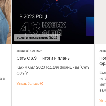
УСЛУГИ НАСЕЛЕНИЮ (B2C)
Украина
|
17.01.2024
Украи
Сеть OS.9 – итоги и планы.
Пог
фра
Каким был 2023 год для франшизы "Сеть
Если
OS.9"?
 в
чего
Узнать больше
метр
вам 
Узна