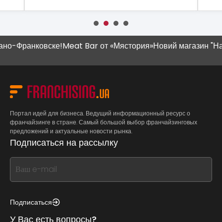
-Франковске!
Meat Bar от «Мястория»
Новий магазин "Наш К
Портал идей для бизнеса. Ведущий информационный ресурс о
франчайзинге в стране. Самый большой выбор франчайзинговых
предложений и актуальные новости рынка.
Подписаться на рассылку
If
you
see
this,
Подписаться
leave
У Вас есть вопросы?