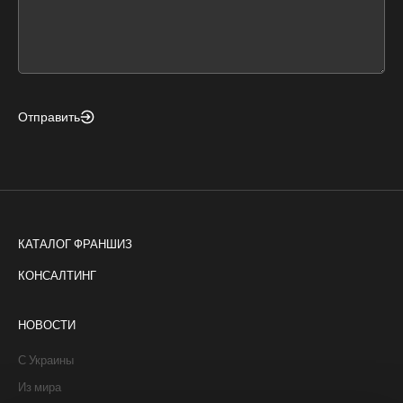
form
field
blank
Отправить
КАТАЛОГ ФРАНШИЗ
КОНСАЛТИНГ
НОВОСТИ
С Украины
Из мира