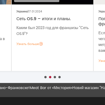
4
Украина
|
05.01.2024
 итоги и планы.
Поговорим о динамике 
франчайзинга?
23 год для франшизы "Сеть
Если задумались над вопр
чего мне аналитика?», вот 
метрик, которые помогут п
вам это нужно.
Узнать больше
-Франковске!
Meat Bar от «Мястория»
Новий магазин "Наш К