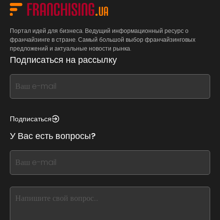
Портал идей для бизнеса. Ведущий информационный ресурс о
франчайзинге в стране. Самый большой выбор франчайзинговых
предложений и актуальные новости рынка.
Подписаться на рассылку
If
you
see
this,
Подписаться
leave
У Вас есть вопросы?
this
form
If
field
you
blank
see
this,
leave
this