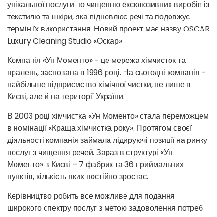
унікальної послуги по чищенню ексклюзивних виробів із
текстилю та шкіри, яка відновлює речі та подовжує
термін їх використання. Новий проект має назву OSCAR
Luxury Cleaning Studio «Оскар»
Компанія «Ун Моменто» - це мережа хімчисток та
пралень, заснована в 1996 році. На сьогодні компанія -
найбільше підприємство хімічної чистки, не лише в
Києві, але й на території України.
В 2003 році хімчистка «Ун Моменто» стала переможцем
в номінації «Краща хімчистка року». Протягом своєї
діяльності компанія займала лідируючі позиції на ринку
послуг з чищення речей. Зараз в структурі «Ун
Моменто» в Києві – 7 фабрик та 36 приймальних
пунктів, кількість яких постійно зростає.
Керівництво робить все можливе для подання
широкого спектру послуг з метою задоволення потреб