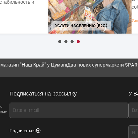
бизнеса в Польше.
УСЛУГИ НАСЕЛЕ
Наш Край" у Цумані
Два нових супермаркети SPAR
Современ
плюшка"
Подписаться на рассылку
У В
If
If
 о
овых
you
you
see
see
this,
this
Подписаться
leave
lea