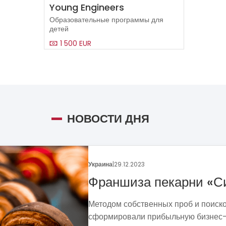
Young Engineers
Образовательные программы для
детей
1 500 EUR
НОВОСТИ ДНЯ
Мир
|
12.02.2024
В Польш
развиват
О пути Кирилл