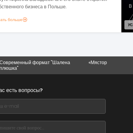
Узнать больше
НИЮ (B2C)
ный формат "Шалена
«Мястория» в Ивано-Франков
ас есть вопросы?
,
ve