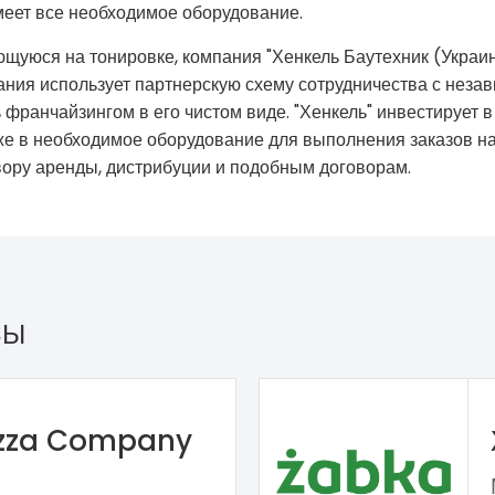
имеет все необходимое оборудование.
щуюся на тонировке, компания "Хенкель Баутехник (Украин
пания использует партнерскую схему сотрудничества с нез
ь франчайзингом в его чистом виде. "Хенкель" инвестируе
акже в необходимое оборудование для выполнения заказов н
вору аренды, дистрибуции и подобным договорам.
ЗЫ
izza Company