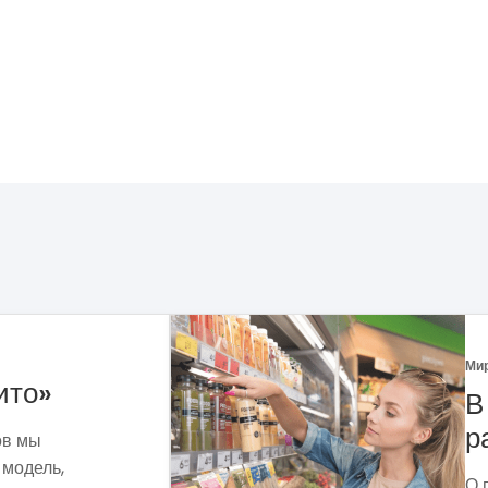
е можно успешно
ь бизнес
а Валадкевича и его опыте открытия