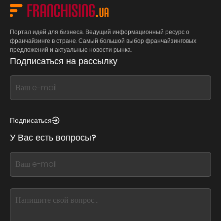
Портал идей для бизнеса. Ведущий информационный ресурс о
франчайзинге в стране. Самый большой выбор франчайзинговых
предложений и актуальные новости рынка.
Подписаться на рассылку
If
you
see
this,
Подписаться
leave
У Вас есть вопросы?
this
form
If
field
you
blank
see
this,
leave
this