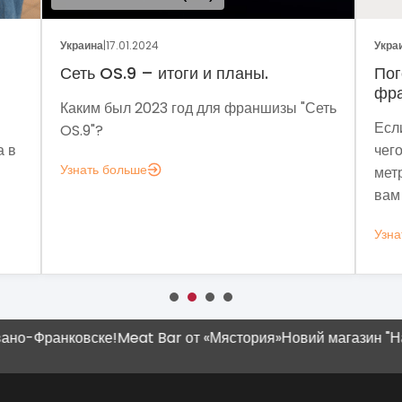
Украина
|
05.01.2024
Укр
Поговорим о динамике рынка
Фр
франчайзинга?
Сеть
Мет
Если задумались над вопросом «А для
мы 
чего мне аналитика?», вот несколько
мо
метрик, которые помогут понять, зачем
эко
вам это нужно.
выз
Узнать больше
Узн
-Франковске!
Meat Bar от «Мястория»
Новий магазин "Наш К