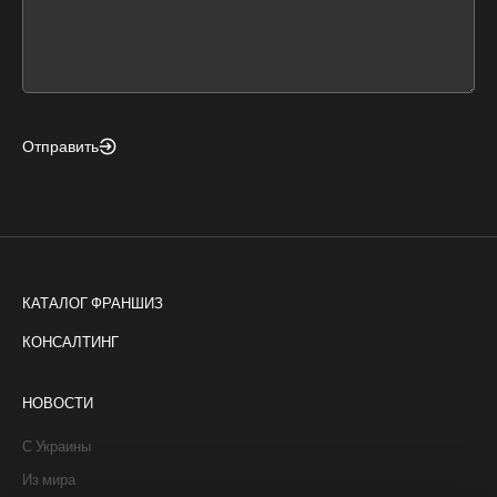
form
field
blank
Отправить
КАТАЛОГ ФРАНШИЗ
КОНСАЛТИНГ
НОВОСТИ
С Украины
Из мира