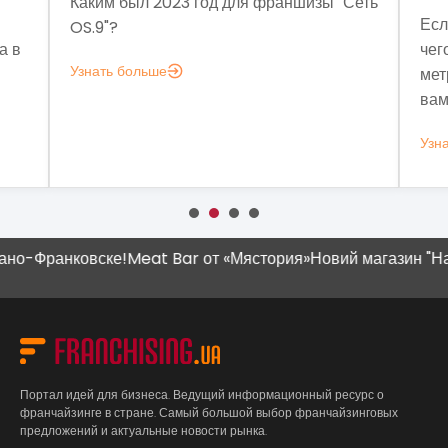
Каким был 2023 год для франшизы "Сеть
Есл
OS.9"?
а в
чег
Узнать больше
мет
вам
Узн
о-Франковске!
Meat Bar от «Мястория»
Новий магазин "Наш 
Портал идей для бизнеса. Ведущий информационный ресурс о
франчайзинге в стране. Самый большой выбор франчайзинговых
предложений и актуальные новости рынка.