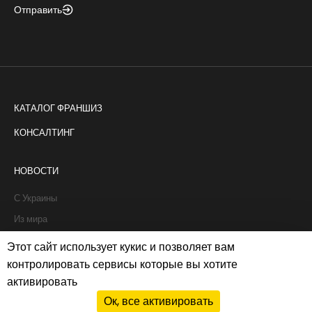
Отправить
КАТАЛОГ ФРАНШИЗ
КОНСАЛТИНГ
НОВОСТИ
С Украины
Из мира
Интервью
Этот сайт использует кукис и позволяет вам
Истории франчайзи
контролировать сервисы которые вы хотите
активировать
Рапорты
Ок, все активировать