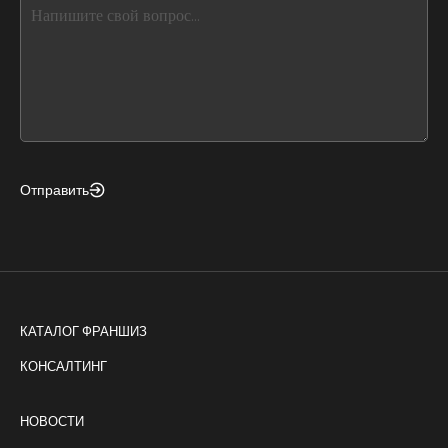
this,
leave
this
form
field
blank
Отправить
КАТАЛОГ ФРАНШИЗ
КОНСАЛТИНГ
НОВОСТИ