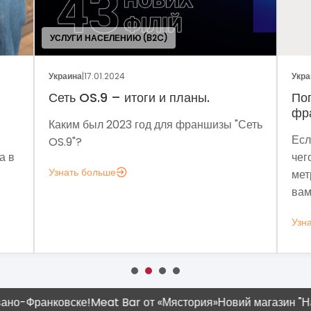
УСЛУГИ НАСЕЛЕНИЮ (B2C)
Украина
|
17.01.2024
Украина
|
05.01.
Сеть OS.9 – итоги и планы.
Поговорим
франчайзи
Каким был 2023 год для франшизы "Сеть
Если задума
OS.9"?
чего мне ан
Узнать больше
метрик, кот
вам это нуж
Узнать больш
о-Франковске!
Meat Bar от «Мястория»
Новий магазин "Наш К