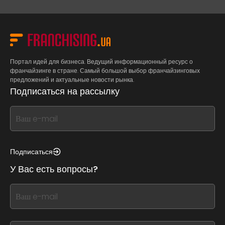
Портал идей для бизнеса. Ведущий информационный ресурс о
франчайзинге в стране. Самый большой выбор франчайзинговых
предложений и актуальные новости рынка.
Подписаться на рассылку
If
you
see
this,
Подписаться
leave
У Вас есть вопросы?
this
form
If
field
you
blank
see