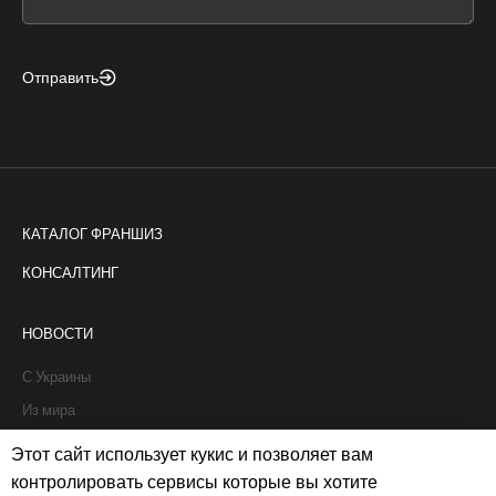
blank
Отправить
КАТАЛОГ ФРАНШИЗ
КОНСАЛТИНГ
НОВОСТИ
С Украины
Из мира
Интервью
Этот сайт использует кукис и позволяет вам
Истории франчайзи
контролировать сервисы которые вы хотите