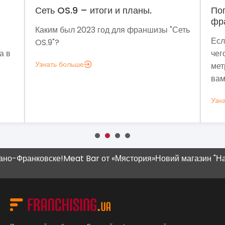
OS.9 – итоги и планы.
Поговорим о дин
франчайзинга?
 был 2023 год для франшизы "Сеть
Если задумались н
?
чего мне аналитика
 больше
метрик, которые по
вам это нужно.
Узнать больше
-Франковске!
Meat Bar от «Мястория»
Новий магазин "Наш Кр