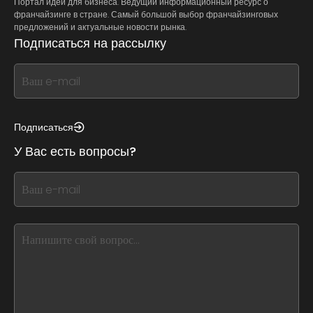
Портал идей для бизнеса. Ведущий информационный ресурс о
франчайзинге в стране. Самый большой выбор франчайзинговых
предложений и актуальные новости рынка.
Подписаться на рассылку
If
you
see
this,
Подписаться
leave
У Вас есть вопросы?
this
form
If
field
you
blank
see
this,
leave
this
form
field