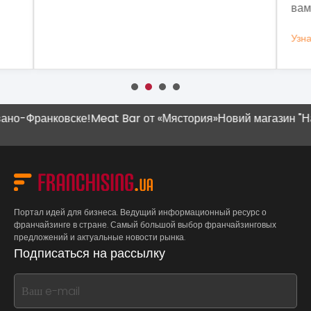
вам это нужно.
выз
Узнать больше
Узн
-Франковске!
Meat Bar от «Мястория»
Новий магазин "Наш К
Портал идей для бизнеса. Ведущий информационный ресурс о
франчайзинге в стране. Самый большой выбор франчайзинговых
предложений и актуальные новости рынка.
Подписаться на рассылку
If
you