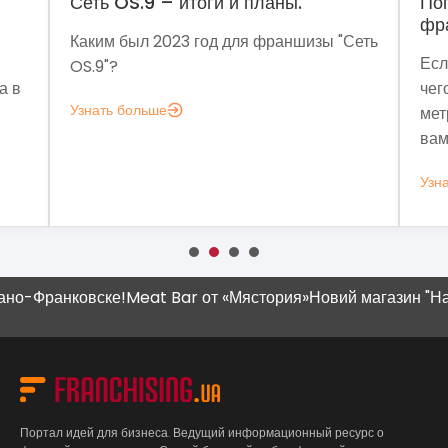
Сеть OS.9 – итоги и планы.
Погов
франч
Каким был 2023 год для франшизы "Сеть
Если з
OS.9"?
чего мн
Узнать больше
метрик,
вам это
Узнать 
-Франковске!
Meat Bar от «Мястория»
Новий магазин "Наш К
Портал идей для бизнеса. Ведущий информационный ресурс о