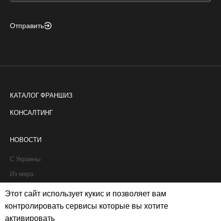
Отправить
КАТАЛОГ ФРАНШИЗ
КОНСАЛТИНГ
НОВОСТИ
С Украины
Из мира
Интервью
Этот сайт использует кукис и позволяет вам
Истории франчайзи
контролировать сервисы которые вы хотите
активировать
Рапорты