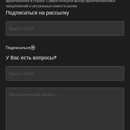
франчайзинге в стране. Самый большой выбор франчайзинговых
предложений и актуальные новости рынка.
Подписаться на рассылку
If
you
see
this,
Подписаться
leave
У Вас есть вопросы?
this
form
If
field
you
blank
see
this,
leave
this
form
field
blank