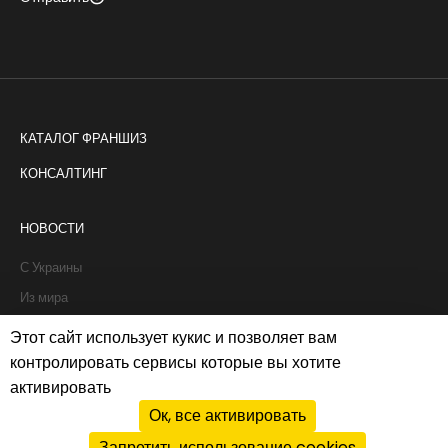
КАТАЛОГ ФРАНШИЗ
КОНСАЛТИНГ
НОВОСТИ
С Украины
Из мира
Интервью
Этот сайт использует кукис и позволяет вам
Истории франчайзи
контролировать сервисы которые вы хотите
активировать
Рапорты
Ок, все активировать
Запретить использование cookies