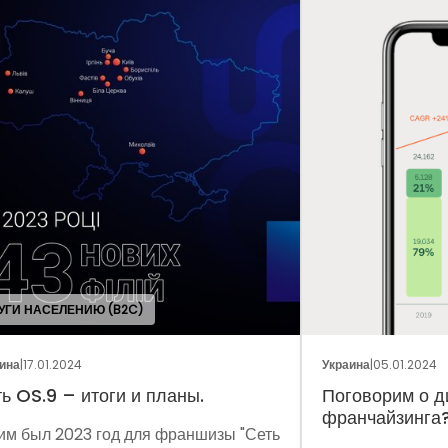
ОБЩ
Украина
|
05.01.2024
Укра
Поговорим о динамике рынка
Фр
франчайзинга?
Сеть
Мет