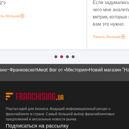
Если задумались над вопросом «А для
мы 
чего мне аналитика?», вот несколько
мод
метрик, которые помогут понять, зачем
эко
вам это нужно.
выз
Узнать больше
Узн
-Франковске!
Meat Bar от «Мястория»
Новий магазин "Наш К
Портал идей для бизнеса. Ведущий информационный ресурс о
франчайзинге в стране. Самый большой выбор франчайзинговых
предложений и актуальные новости рынка.
Подписаться на рассылку