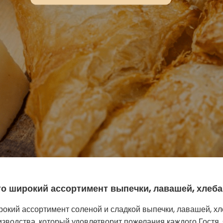
о широкий ассортимент выпечки, лавашей, хлеба
окий ассортимент соленой и сладкой выпечки, лавашей, хл
оизводства, который удовлетворит пожелания каждого Гостя