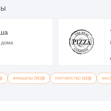
ЗЫ
ьша
 дома
ФРАНШИЗЫ (10)
ПАРТНЕРСТВО (0)
МАСТ