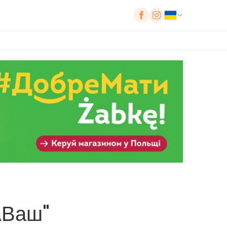
АВаш"