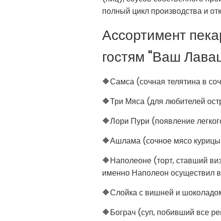
полный цикл производства и отк
Ассортимент пека
гостям "Ваш Лаваш
🔶Самса (сочная телятина в со
🔶Три Мяса (для любителей ост
🔶Лори Пури (появление легког
🔶Ашлама (сочное мясо курицы
🔶Наполеоне (торт, ставший виз
именно Наполеон осуществил в 
🔶Слойка с вишней и шоколадом
🔶Бограч (суп, побивший все р