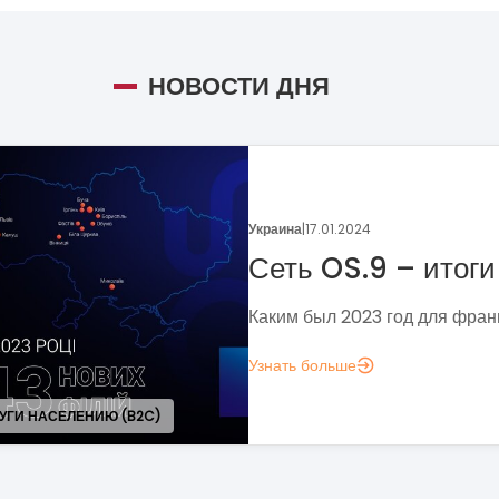
НОВОСТИ ДНЯ
Украина
|
05.01.2024
Поговорим о динамике
франчайзинга?
Если задумались над вопросом «А д
аналитика?», вот несколько метрик,
понять, зачем вам это нужно.
Узнать больше