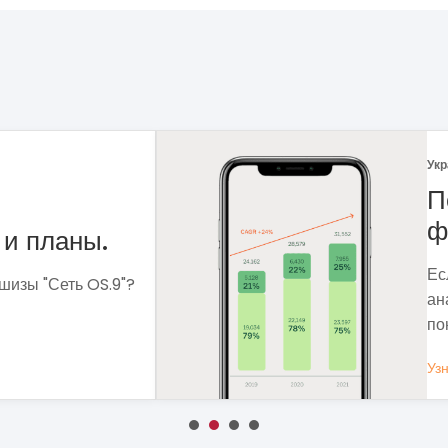
Укр
 рынка
Ф
Ме
сф
ля чего мне
вы
 которые помогут
вы
Уз
ОБЩЕСТВЕННОЕ ПИТАНИЕ