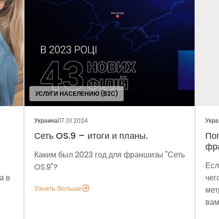
УСЛУГИ НАСЕЛЕНИЮ (B2C)
Украина
|
17.01.2024
Украина
|
05.0
Сеть OS.9 – итоги и планы.
Поговори
франчайз
Каким был 2023 год для франшизы "Сеть
Если заду
OS.9"?
чего мне а
Узнать больше
метрик, ко
вам это ну