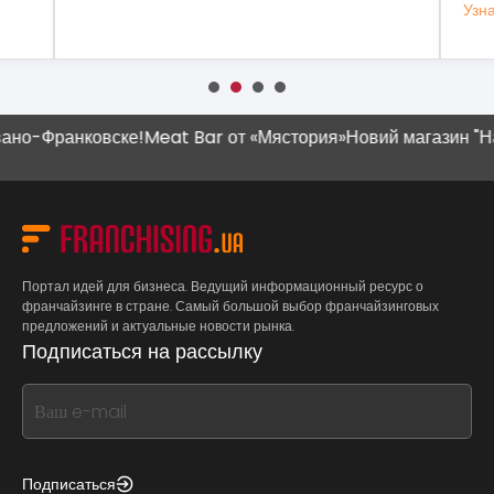
Узнать бол
-Франковске!
Meat Bar от «Мястория»
Новий магазин "Наш К
Портал идей для бизнеса. Ведущий информационный ресурс о
франчайзинге в стране. Самый большой выбор франчайзинговых
предложений и актуальные новости рынка.
Подписаться на рассылку
If
you
see
this,
Подписаться