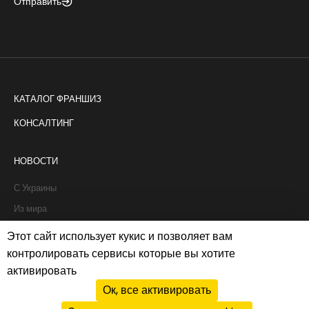
Отправить
КАТАЛОГ ФРАНШИЗ
КОНСАЛТИНГ
НОВОСТИ
С Украины
Из мира
Интервью
Этот сайт использует кукис и позволяет вам
Истории франчайзи
контролировать сервисы которые вы хотите
активировать
Рапорты
Ок, все активировать