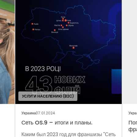
ЕЛЕНИЮ (B2C)
.2024
Украина
|
05.01.2024
 – итоги и планы.
Поговорим о динамик
франчайзинга?
2023 год для франшизы "Сеть