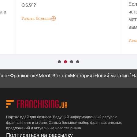
Если задумались над во
чего мне аналитика?», в
ше
метрик, которые помогут
вам это нужно.
Узнать больше
-Франковске!
Meat Bar от «Мястория»
Новий магазин "Наш К
Портал идей для бизнеса. Ведущий информационный ресурс о
франчайзинге в стране. Самый большой выбор франчайзинговых
предложений и актуальные новости рынка.
Подписаться на рассылку