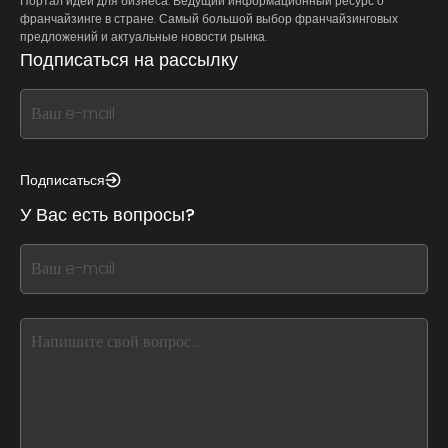
Портал идей для бизнеса. Ведущий информационный ресурс о
франчайзинге в стране. Самый большой выбор франчайзинговых
предложений и актуальные новости рынка.
Подписаться на рассылку
If
you
see
this,
Подписаться
leave
У Вас есть вопросы?
this
form
If
field
you
blank
see
this,
leave
this
form
field