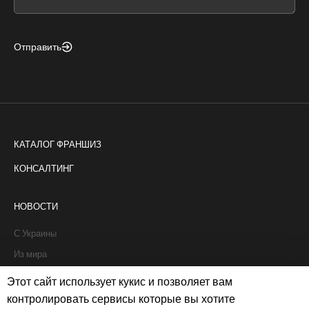
blank
Отправить
КАТАЛОГ ФРАНШИЗ
КОНСАЛТИНГ
НОВОСТИ
С Украины
Из мира
Интервью
Этот сайт использует кукис и позволяет вам
Истории франчайзи
контролировать сервисы которые вы хотите