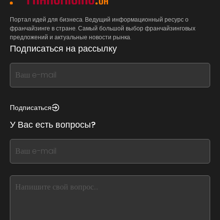
Портал идей для бизнеса. Ведущий информационный ресурс о
франчайзинге в стране. Самый большой выбор франчайзинговых
предложений и актуальные новости рынка.
Подписаться на рассылку
If
you
see
this,
Подписаться
leave
У Вас есть вопросы?
this
form
If
field
you
blank
see
this,
leave
this
form