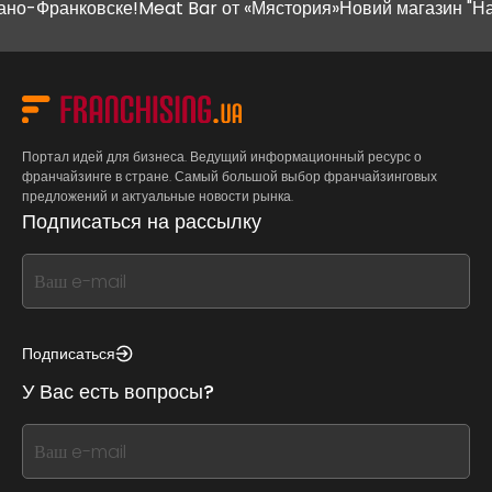
о-Франковске!
Meat Bar от «Мястория»
Новий магазин "Наш К
Портал идей для бизнеса. Ведущий информационный ресурс о
франчайзинге в стране. Самый большой выбор франчайзинговых
предложений и актуальные новости рынка.
Подписаться на рассылку
If
you
see
this,
Подписаться
leave
У Вас есть вопросы?
this
form
If
field
you
blank
see