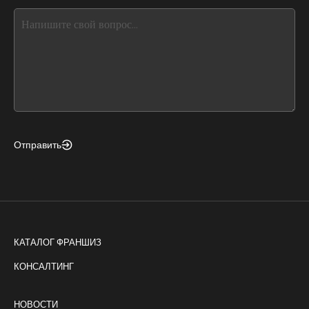
this,
leave
this
form
field
blank
Отправить
КАТАЛОГ ФРАНШИЗ
КОНСАЛТИНГ
НОВОСТИ