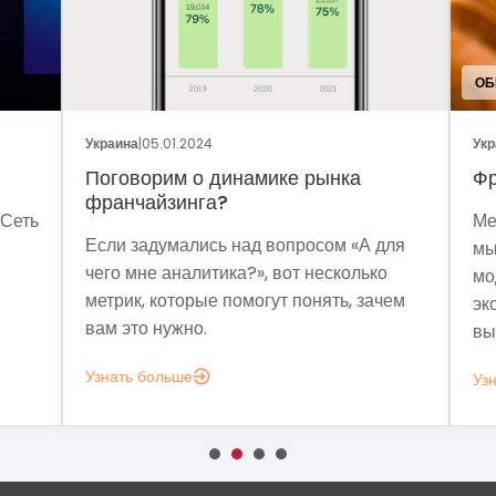
ОБЩ
Украина
|
05.01.2024
Укра
Поговорим о динамике рынка
Фр
франчайзинга?
Сеть
Мет
Если задумались над вопросом «А для
мы 
чего мне аналитика?», вот несколько
мод
метрик, которые помогут понять, зачем
эко
вам это нужно.
выз
Узнать больше
Узн