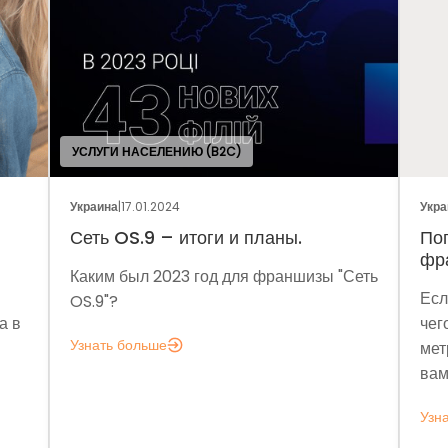
УСЛУГИ НАСЕЛЕНИЮ (B2C)
Украина
|
17.01.2024
Украи
Сеть OS.9 – итоги и планы.
Пог
фра
Каким был 2023 год для франшизы "Сеть
Если
OS.9"?
 в
чего
Узнать больше
метр
вам 
Узна