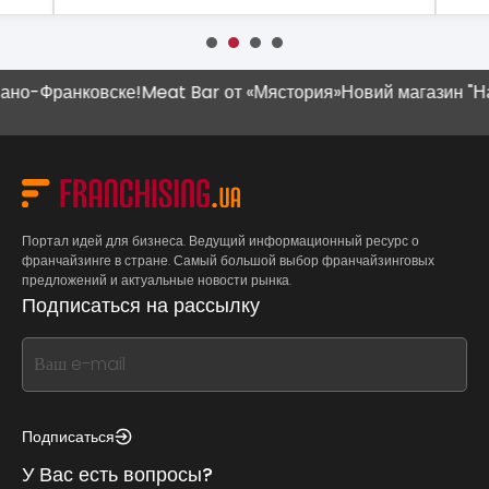
о-Франковске!
Meat Bar от «Мястория»
Новий магазин "Наш 
Портал идей для бизнеса. Ведущий информационный ресурс о
франчайзинге в стране. Самый большой выбор франчайзинговых
предложений и актуальные новости рынка.
Подписаться на рассылку
If
you
see
this,
Подписаться
leave
У Вас есть вопросы?
this