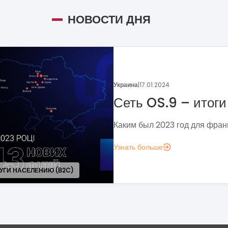
НОВОСТИ ДНЯ
Украина
|
05.01.2024
Поговорим о динамике
франчайзинга?
Если задумались над вопросом «А д
аналитика?», вот несколько метрик,
понять, зачем вам это нужно.
Узнать больше