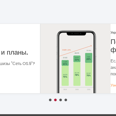
Укр
 рынка
Ф
Ме
сф
ля чего мне
вы
 которые помогут
вы
Уз
ОБЩЕСТВЕННОЕ ПИТАНИЕ