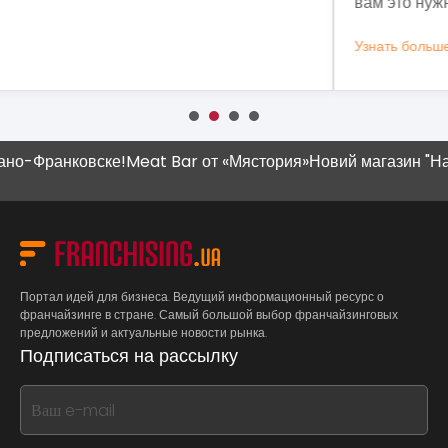
вам это нужно.
Узнать больше
У
о-Франковске!
Meat Bar от «Мястория»
Новий магазин "Наш 
Портал идей для бизнеса. Ведущий информационный ресурс о
франчайзинге в стране. Самый большой выбор франчайзинговых
предложений и актуальные новости рынка.
Подписаться на рассылку
If
you
see