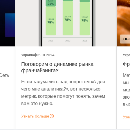
ОБЩ
Украина
|
05.01.2024
Укра
Поговорим о динамике рынка
Фр
франчайзинга?
Сеть
Мет
Если задумались над вопросом «А для
мы 
чего мне аналитика?», вот несколько
мод
метрик, которые помогут понять, зачем
эко
вам это нужно.
выз
Узнать больше
Узн