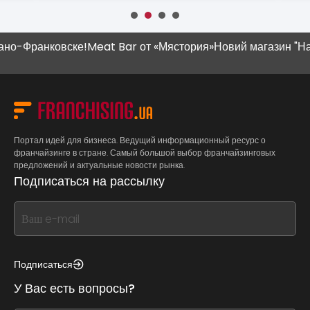
-Франковске!
Meat Bar от «Мястория»
Новий магазин "Наш К
Портал идей для бизнеса. Ведущий информационный ресурс о
франчайзинге в стране. Самый большой выбор франчайзинговых
предложений и актуальные новости рынка.
Подписаться на рассылку
If
you
see
this,
Подписаться
leave
У Вас есть вопросы?
this