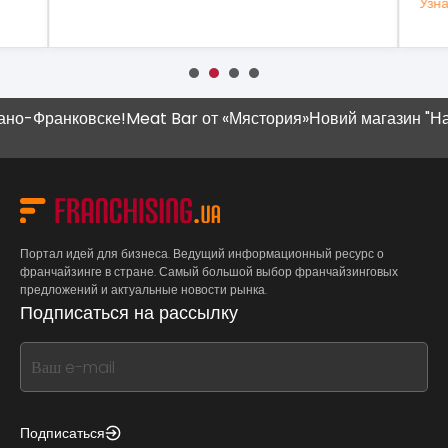
Узнать больше
Уз
-Франковске!
Meat Bar от «Мястория»
Новий магазин "Наш К
Портал идей для бизнеса. Ведущий информационный ресурс о
франчайзинге в стране. Самый большой выбор франчайзинговых
предложений и актуальные новости рынка.
Подписаться на рассылку
If
you
see
this,
Подписаться