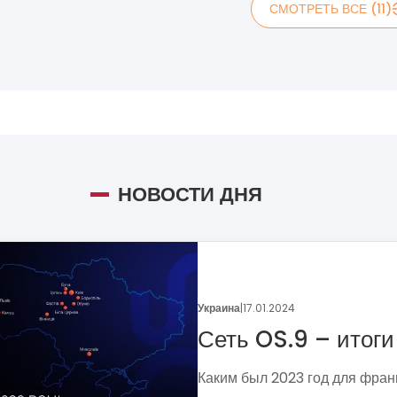
СМОТРЕТЬ ВСЕ (11)
НОВОСТИ ДНЯ
Украина
|
05.01.2024
Поговорим о динамике
франчайзинга?
Если задумались над вопросом «А д
аналитика?», вот несколько метрик,