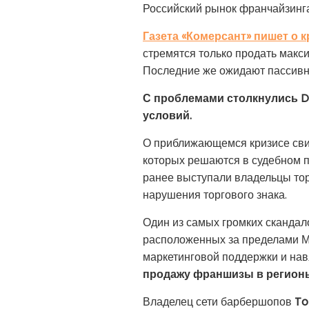
Российский рынок франчайзинга 
Газета «Комерсант» пишет о к
стремятся только продать макс
Последние же ожидают пассивн
С проблемами столкнулись Do
условий.
О приближающемся кризисе свиде
которых решаются в судебном п
ранее выступали владельцы тор
нарушения торгового знака.
Один из самых громких скандало
расположенных за пределами Мо
маркетинговой поддержки и нав
продажу франшизы в регион
Владелец сети барбершопов
T