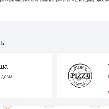
франчайзинговых компаний в стране по-настоящему работа
ЗЫ
ьша
 дома