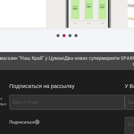
вы
Уз
ОБЩЕСТВЕННОЕ ПИТАНИЕ
Наш Край" у Цумані
Два нових супермаркети SPAR
Современ
плюшка"
Подписаться на рассылку
У В
If
If
 о
овых
you
you
see
see
this,
this
Подписаться
leave
lea