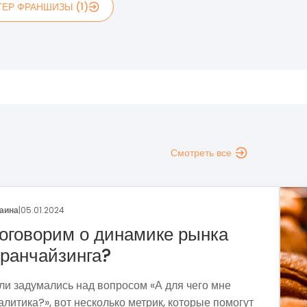
ЕР ФРАНШИЗЫ (1)
Смотреть все
аина
|
29.12.2023
раншиза пекарни «Сито»
тодом собственных проб и поисков мы
ормировали прибыльную бизнес-модель,
держивающую экономическую нестабильность и