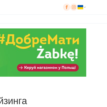
йзинга