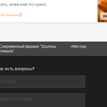
зовы современности.
нать больше
УС
ный формат "Шалена
«Мястория» в Ивано-Франков
ас есть вопросы?
,
ve