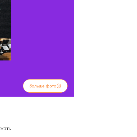
больше фото
жать.