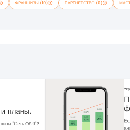
ФРАНШИЗЫ (10)
ПАРТНЕРСТВО (0)
МАСТ
Укр
 рынка
Ф
Ме
сф
ля чего мне
вы
 которые помогут