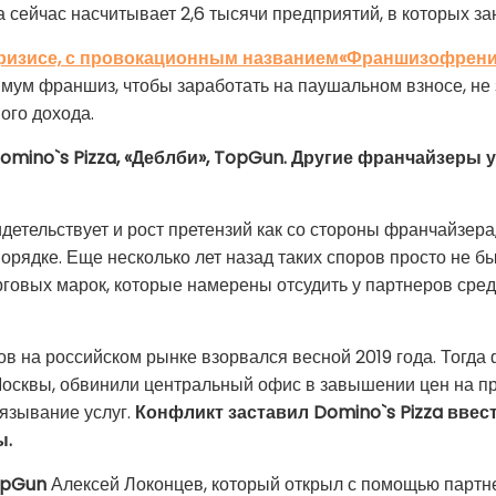
сейчас насчитывает 2,6 тысячи предприятий, в которых зан
ризисе,
с провокационным названием
«Франшизофрени
имум франшиз, чтобы заработать на паушальном взносе, не 
ого дохода.
mino`s Pizza, «Деблби», TopGun. Другие франчайзеры 
тельствует и рост претензий как со стороны франчайзера, 
орядке. Еще несколько лет назад таких споров просто не б
говых марок, которые намерены отсудить у партнеров сред
в на российском рынке взорвался весной 2019 года. Тогда 
сквы, обвинили центральный офис в завышении цен на пр
язывание услуг.
Конфликт заставил Domino`s Pizza ввес
ы.
opGun
Алексей Локонцев, который открыл с помощью партне