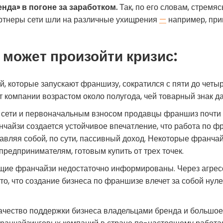
нда» в погоне за заработком.
Так, по его словам, стремя
артнеры сети шли на различные ухищрения
—
например, при
 может произойти кризис:
, которые запускают франшизу, сократился с пяти до четыр
компании возрастом около полугода, чей товарный знак да
 сети и первоначальным взносом продавцы франшиз почти 
чайзи создается устойчивое впечатление, что работа по ф
тавляя собой, по сути, пассивный доход. Некоторые франч
редпринимателям, готовым купить от трех точек.
ие франчайзи недостаточно информированы. Через агресс
о, что создание бизнеса по франшизе влечет за собой нуле
качество поддержки бизнеса владельцами бренда и большо