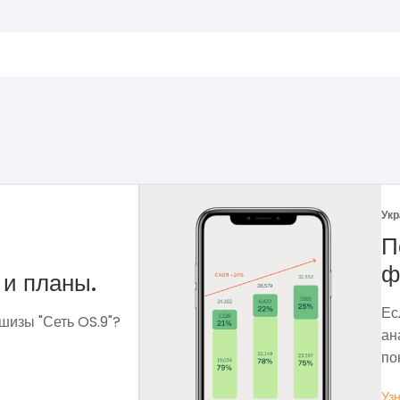
Украина
|
05.01.2024
Поговорим
франчайз
.
Если задумались
.9"?
аналитика?», во
понять, зачем ва
Узнать больше