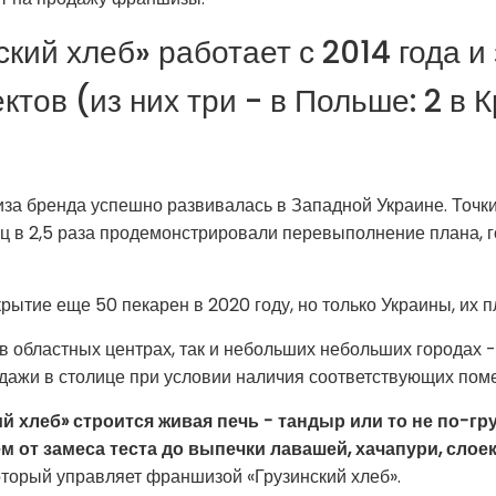
кий хлеб» работает с 2014 года и 
тов (из них три - в Польше: 2 в К
а бренда успешно развивалась в Западной Украине. Точки
ц в 2,5 раза продемонстрировали перевыполнение плана, 
рытие еще 50 пекарен в 2020 году, но только Украины, их 
в областных центрах, так и небольших небольших городах -
дажи в столице при условии наличия соответствующих пом
й хлеб» строится живая печь - тандыр или то не по-гр
 от замеса теста до выпечки лавашей, хачапури, слоек
который управляет франшизой «Грузинский хлеб».