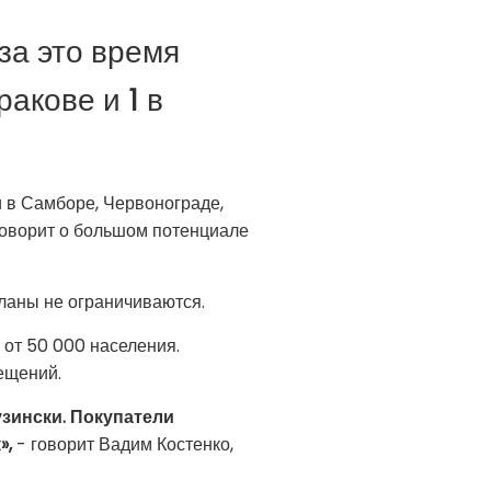
за это время
ракове и 1 в
 в Самборе, Червонограде,
говорит о большом потенциале
планы не ограничиваются.
 от 50 000 населения.
ещений.
узински. Покупатели
»,
- говорит Вадим Костенко,