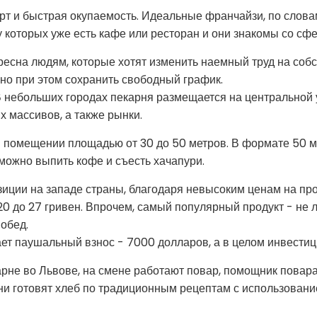
арт и быстрая окупаемость. Идеальные франчайзи, по словам
 которых уже есть кафе или ресторан и они знакомы со сф
ресна людям, которые хотят изменить наемный труд на собс
 но при этом сохранить свободный график.
 небольших городах пекарня размещается на центральной у
х массивов, а также рынки.
 в помещении площадью от 30 до 50 метров. В формате 50 м
й можно выпить кофе и съесть хачапури.
иции на западе страны, благодаря невысоким ценам на прод
0 до 27 гривен. Впрочем, самый популярный продукт - не л
обед.
ет паушальный взнос - 7000 долларов, а в целом инвестиц
рне во Львове, на смене работают повар, помощник повара 
ни готовят хлеб по традиционным рецептам с использование