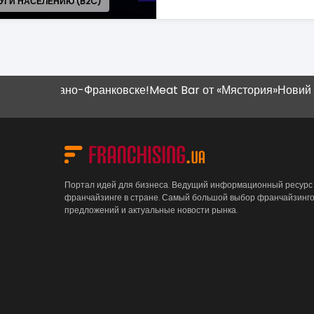
 (B2C)
в Ивано-Франковске!
Meat Bar от «Мястория»
Новий магазин
Портал идей для бизнеса. Ведущий информационный ресурс
франчайзинге в стране. Самый большой выбор франчайзинг
предложений и актуальные новости рынка.