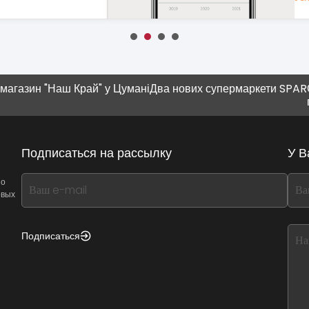
 "Наш Край" у Цумані
Два нових супермаркети SPAR
Соврем
плюшка
Подписаться на рассылку
У В
If
If
 о
овых
you
you
see
see
this,
this
Подписаться
leave
lea
this
this
form
for
field
fiel