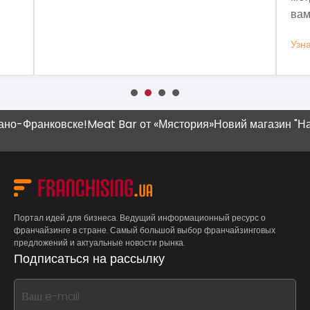
вам это нужно.
Узнать больше
-Франковске!
Meat Bar от «Мястория»
Новий магазин "Наш К
Портал идей для бизнеса. Ведущий информационный ресурс о
франчайзинге в стране. Самый большой выбор франчайзинговых
предложений и актуальные новости рынка.
Подписаться на рассылку
If
you