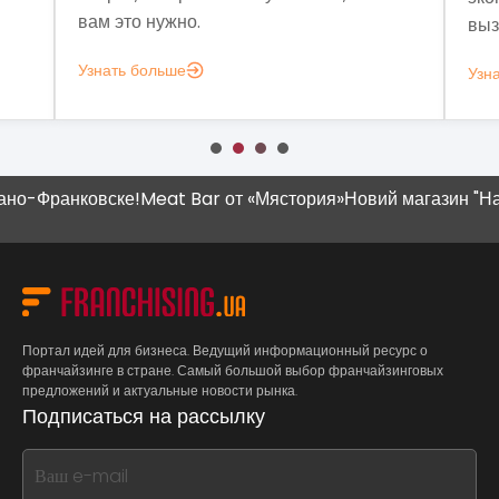
вам это нужно.
выз
Узнать больше
Узн
о-Франковске!
Meat Bar от «Мястория»
Новий магазин "Наш К
Портал идей для бизнеса. Ведущий информационный ресурс о
франчайзинге в стране. Самый большой выбор франчайзинговых
предложений и актуальные новости рынка.
Подписаться на рассылку
If
you