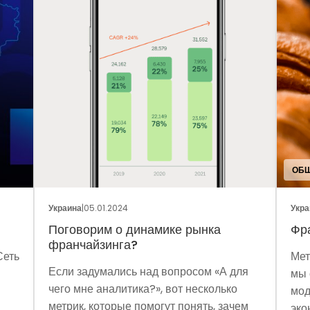
ОБЩ
Украина
|
05.01.2024
Укра
Поговорим о динамике рынка
Фр
франчайзинга?
Сеть
Мет
Если задумались над вопросом «А для
мы 
чего мне аналитика?», вот несколько
мод
метрик, которые помогут понять, зачем
эко