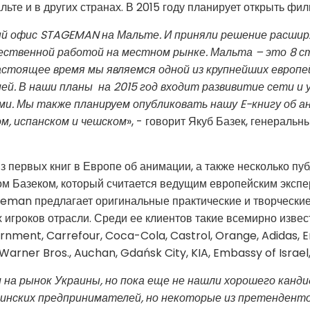
альте и в других странах. В 2015 году планирует открыть фи
ый офис STAGEMAN на Мальте. И приняли решение расшир
ачественной работой на местном рынке. Мальта – это 8 с
астоящее время мы являемся одной из крупнейших европе
й. В наши планы на 2015 год входит развивитие сети и 
. Мы также планируем опубликовать нашу E-книгу об ан
ом, испанском и чешском
», - говорит Якуб Базек, генераль
первых книг в Европе об анимации, а также несколько пуб
м Базеком, который считается ведущим европейским экспер
geman предлагает оригинальные практические и творчески
х игроков отрасли. Среди ее клиентов такие всемирно изве
ernment, Carrefour, Coca-Cola, Castrol, Orange, Adidas
Warner Bros., Auchan, Gdańsk City, KIA, Embassy of Israel,
 на рынок Украины, но пока еще не нашли хорошего канди
инских предпринимателей, но некоторые из претендентов