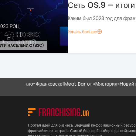
франчайзинга?
Если задумались над вопросом «А д
аналитика?», вот несколько метрик,
понять, зачем вам это нужно.
Узнать больше
Ивано-Франковске!
Meat Bar от «Мястория»
Новий магазин "
Портал идей для бизнеса. Ведущий информационный ресурс
франчайзинге в стране. Самый большой выбор франчайзинг