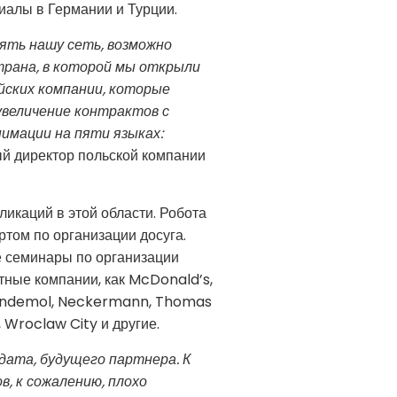
лиалы в Германии и Турции.
ять нашу сеть, возможно
трана, в которой мы открыли
йских компании, которые
увеличение контрактов с
имации на пяти языках:
ный директор польской компании
ликаций в этой области. Робота
том по организации досуга.
е семинары по организации
стные компании, как McDonald’s,
, Endemol, Neckermann, Thomas
 Wroclaw City и другие.
дата, будущего партнера. К
, к сожалению, плохо