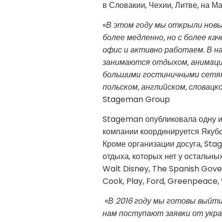
в Словакии, Чехии, Литве, на М
«
В этом году мы открыли нов
более медленно, но с более к
офис и активно работаем. В н
занимаются отдыхом, анимацие
большими гостиничными сетями
польском, английском, словацк
Stageman Group
Stageman опубликовала одну из 
компании координируется Якубо
Кроме организации досуга, Sta
отдыха, которых нет у остальны
Walt Disney, The Spanish Gov
Cook, Play, Ford, Greenpeace, 
«
В 2016 году мы готовы выйти
нам поступают заявки от укра