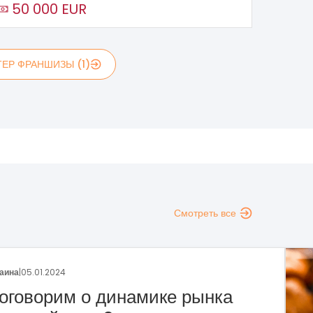
50 000 EUR
ЕР ФРАНШИЗЫ (1)
Смотреть все
аина
|
29.12.2023
раншиза пекарни «Сито»