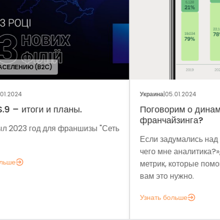
ОБЩ
Украина
|
05.01.2024
Укра
Поговорим о динамике рынка
Фр
франчайзинга?
Сеть
Мет
Если задумались над вопросом «А для
мы 
чего мне аналитика?», вот несколько
мод
метрик, которые помогут понять, зачем
эко
вам это нужно.
выз
Узнать больше
Узн