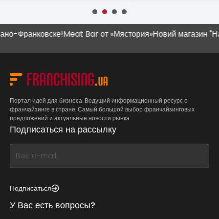
Франковске!
Meat Bar от «Мястория»
Новий магазин "Наш Кр
Портал идей для бизнеса. Ведущий информационный ресурс о
франчайзинге в стране. Самый большой выбор франчайзинговых
предложений и актуальные новости рынка.
Подписаться на рассылку
If
you
see
this,
Подписаться
leave
У Вас есть вопросы?
this