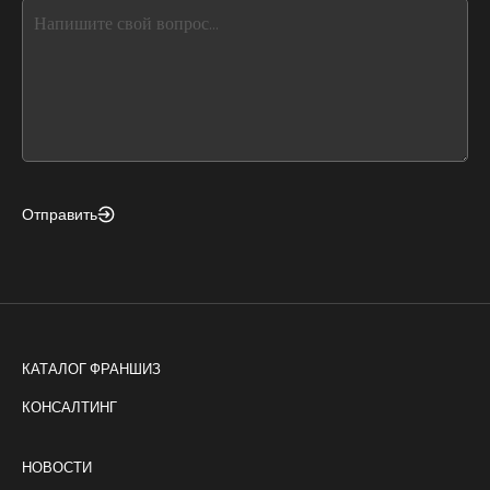
this,
leave
this
form
field
blank
Отправить
КАТАЛОГ ФРАНШИЗ
КОНСАЛТИНГ
НОВОСТИ