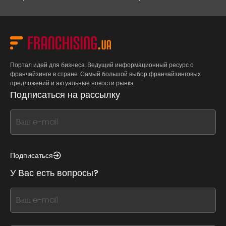
Портал идей для бизнеса. Ведущий информационный ресурс о
франчайзинге в стране. Самый большой выбор франчайзинговых
предложений и актуальные новости рынка.
Подписаться на рассылку
If
you
see
this,
Подписаться
leave
У Вас есть вопросы?
this
form
If
field
you
blank
see