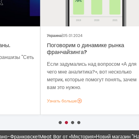
ОБЩ
Украина
|
05.01.2024
Укра
Поговорим о динамике рынка
Фр
франчайзинга?
Сеть
Мет
Если задумались над вопросом «А для
мы 
чего мне аналитика?», вот несколько
мод
метрик, которые помогут понять, зачем
эко
вам это нужно.
выз
Узнать больше
Узн
-Франковске!
Meat Bar от «Мястория»
Новий магазин "Наш К