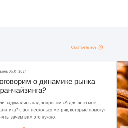
Смотреть все
аина
|
29.12.2023
раншиза пекарни «Сито»
тодом собственных проб и поисков мы
ормировали прибыльную бизнес-модель,
держивающую экономическую нестабильность и
зовы современности.