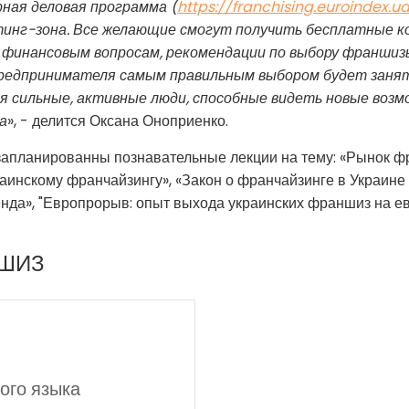
ная деловая программа (
https://franchising.euroindex.u
инг-зона. Все желающие смогут получить бесплатные к
 финансовым вопросам, рекомендации по выбору франшизы 
редпринимателя самым правильным выбором будет заняти
ся сильные, активные люди, способные видеть новые возм
а
», - делится Оксана Оноприенко.
запланированны познавательные лекции на тему: «Рынок фр
аинскому франчайзингу», «Закон о франчайзинге в Украине 
нда», "Европрорыв: опыт выхода украинских франшиз на ев
НШИЗ
ого языка