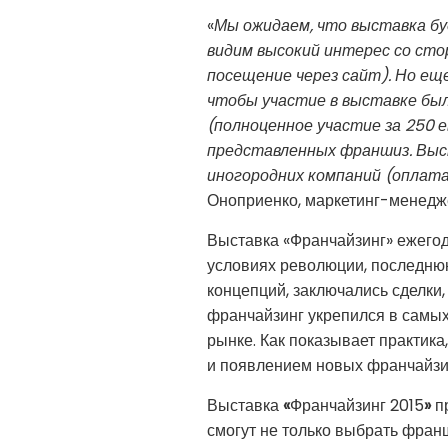
«
Мы ожидаем, что выставка бу
видим высокий интерес со сто
посещение через сайт). Но ещ
чтобы участие в выставке был
(полноценное участие за 250 
представленных франшиз. Выст
иногородних компаний (оплата
Оноприенко, маркетинг-менедж
Выставка «Франчайзинг» ежегод
условиях революции, последнюю
концепций, заключались сделки
франчайзинг укрепился в самых
рынке. Как показывает практик
и появлением новых франчайзи
Выставка
«
Франчайзинг 2015
»
пр
смогут не только выбрать франш