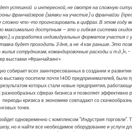
дет успешной и интересной, не смотря на сложную ситу
роны франчайзеров (заявки на участие) и франчайзи (пр
е сложно что-то прогнозировать в цифрах. В этом году м
о максимально доступным – это и гибкая система скидо
евро), и разработка индивидуальных форматов участия с
авка будет проходить 3 дня, а не 4 как раньше. Это поз
 жилья сотрудникам, командировочные расходы и т.д.)
», 
ер выставки «Франчайзинг».
но собирает всех заинтересованных в создании и развитии
 выставку посетили почти 1400 предпринимателей, было п
, результатом которых стали новые предприятия, работающи
 разнообразных сферах бизнеса и позволяет эффективно р
а, периоды кризиса в экономике совпадают со скачкообраз
нговых точек.
ойдет одновременно с комплексом "Индустрия торговли". Т
изу, но и найти все необходимое оборудование и услуги дл