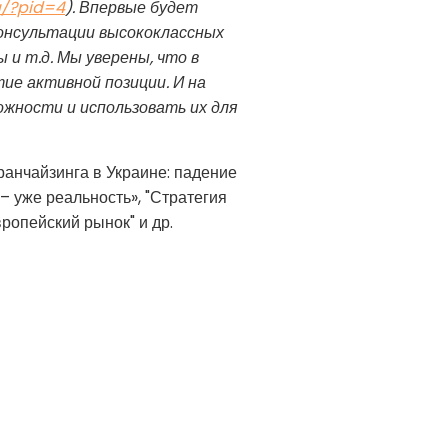
a/?pid=4
). Впервые будет
онсультации высококлассных
и т.д. Мы уверены, что в
е активной позиции. И на
ожности и использовать их для
анчайзинга в Украине: падение
– уже реальность», "Стратегия
ропейский рынок" и др.