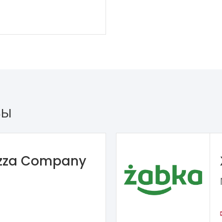
ЗЫ
izza Company