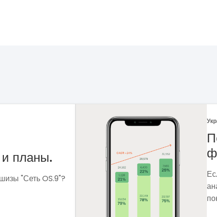
Укр
 рынка
Ф
Ме
сф
ля чего мне
вы
 которые помогут
вы