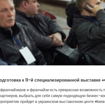
подготовка к 11-й специализированной выставке 
у франчайзеров и франчайзи есть прекрасная возможность 
 партнеров, выбрать для себя самую подходящую бизнес-к
ероприятие пройдет в украинском выставочном центе
«
Киев