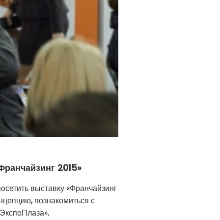
«Франчайзинг 2015»
посетить выставку «Франчайзинг
онцепцию
,
познакомиться с
ЭкспоПлаза»
.