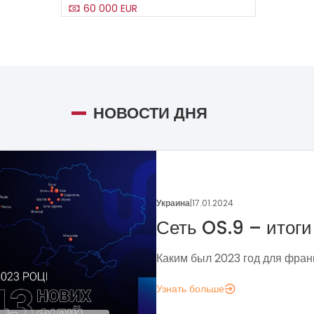
60 000 EUR
НОВОСТИ ДНЯ
Украина
|
05.01.2024
Поговорим о динамике
франчайзинга?
Если задумались над вопросом «А д
аналитика?», вот несколько метрик,
понять, зачем вам это нужно.