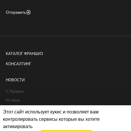
Отправить
КАТАЛОГ ФРАНШИЗ
КОНСАЛТИНГ
НОВОСТИ
С Украины
Из мира
Интервью
Этот сайт использует кукис и позволяет вам
Истории франчайзи
контролировать сервисы которые вы хотите
активировать
Рапорты