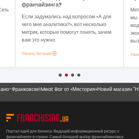
франчайзинга?
Сеть
Мет
Если задумались над вопросом «А для
мы 
чего мне аналитика?», вот несколько
мод
метрик, которые помогут понять, зачем
эко
вам это нужно.
выз
Узнать больше
Узн
Франковске!
Meat Bar от «Мястория»
Новий магазин "Наш Кр
Портал идей для бизнеса. Ведущий информационный ресурс о
франчайзинге в стране. Самый большой выбор франчайзинговых