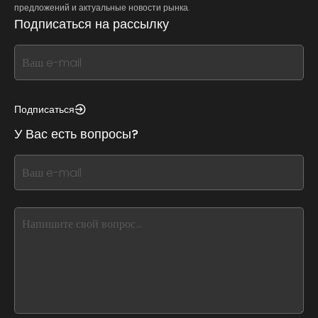
предложений и актуальные новости рынка.
Подписаться на рассылку
If
you
see
this,
Подписаться
leave
У Вас есть вопросы?
this
form
If
field
you
blank
see
this,
leave
this
form
field
blank