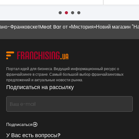
Франковске!
Meat Bar от «Мястория»
Новий магазин "Наш Кр
Портал идей для бизнеса. Ведущий информационный ресурс о
франчайзинге в стране. Самый большой выбор франчайзинговых
предложений и актуальные новости рынка.
Подписаться на рассылку
If
you
see
this,
Подписаться
leave
У Вас есть вопросы?
this