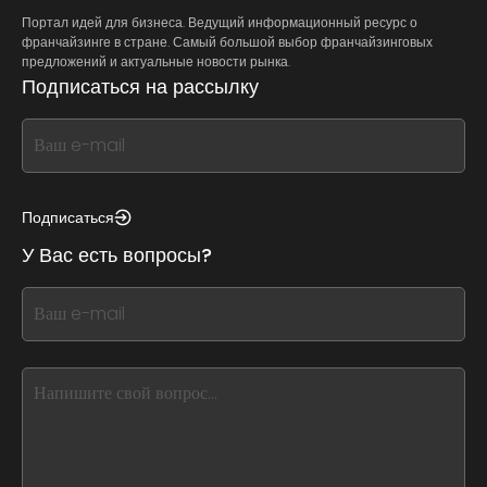
Портал идей для бизнеса. Ведущий информационный ресурс о
франчайзинге в стране. Самый большой выбор франчайзинговых
предложений и актуальные новости рынка.
Подписаться на рассылку
If
you
see
this,
Подписаться
leave
У Вас есть вопросы?
this
form
If
field
you
blank
see
this,
leave
this
form