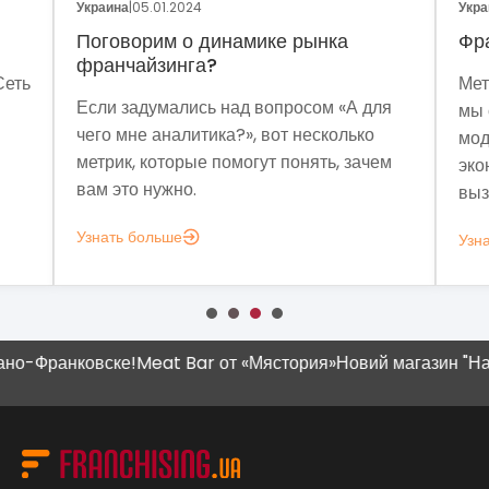
Украина
|
05.01.2024
Укра
Поговорим о динамике рынка
Фр
франчайзинга?
Сеть
Мет
Если задумались над вопросом «А для
мы 
чего мне аналитика?», вот несколько
мод
метрик, которые помогут понять, зачем
эко
вам это нужно.
выз
Узнать больше
Узн
Франковске!
Meat Bar от «Мястория»
Новий магазин "Наш Кр