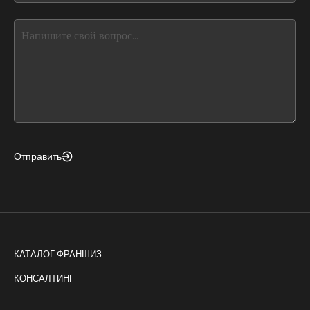
blank
see
this,
leave
this
form
field
blank
Отправить
КАТАЛОГ ФРАНШИЗ
КОНСАЛТИНГ