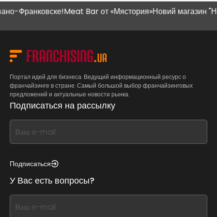
-Франковске!
Meat Bar от «Мястория»
Новий магазин "Наш К
Портал идей для бизнеса. Ведущий информационный ресурс о
франчайзинге в стране. Самый большой выбор франчайзинговых
предложений и актуальные новости рынка.
Подписаться на рассылку
If
you
see
this,
Подписаться
leave
У Вас есть вопросы?
this
form
If
field
you