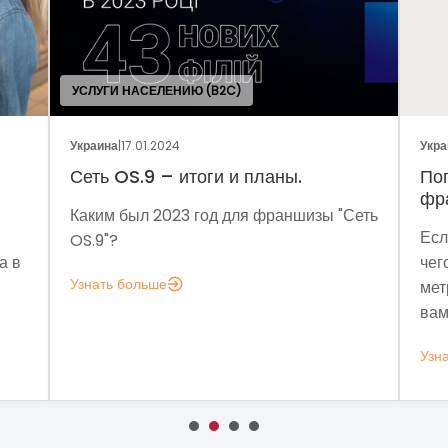
 (B2C)
Украина
|
05.01.2024
оги и планы.
Поговорим о динамике ры
франчайзинга?
год для франшизы "Сеть
Если задумались над вопросо
чего мне аналитика?», вот не
метрик, которые помогут поня
вам это нужно.
Узнать больше