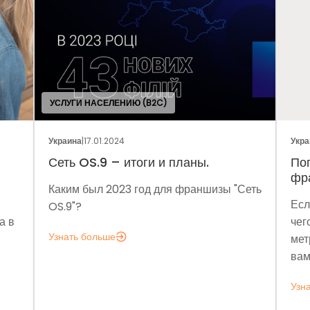
УСЛУГИ НАСЕЛЕНИЮ (B2C)
Украина
|
17.01.2024
Укра
Сеть OS.9 – итоги и планы.
По
фр
Каким был 2023 год для франшизы "Сеть
Есл
OS.9"?
а в
чег
Узнать больше
мет
вам
Узн