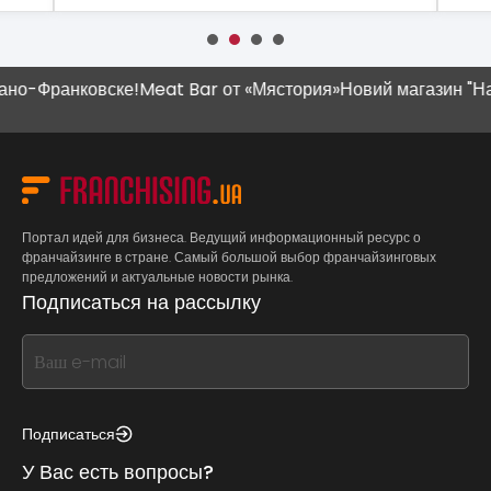
-Франковске!
Meat Bar от «Мястория»
Новий магазин "Наш К
Портал идей для бизнеса. Ведущий информационный ресурс о
франчайзинге в стране. Самый большой выбор франчайзинговых
предложений и актуальные новости рынка.
Подписаться на рассылку
If
you
see
this,
Подписаться
leave
У Вас есть вопросы?
this