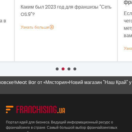
фр
Каким был 2023 год для франшизы "Сеть
Есл
OS.9"?
а в
чег
Узнать больше
мет
вам
Узн
е!
Meat Bar от «Мястория»
Новий магазин "Наш Край" у Цума
Портал идей для бизнеса. Ведущий информационный ресурс о
франчайзинге в стране. Самый большой выбор франчайзинговых