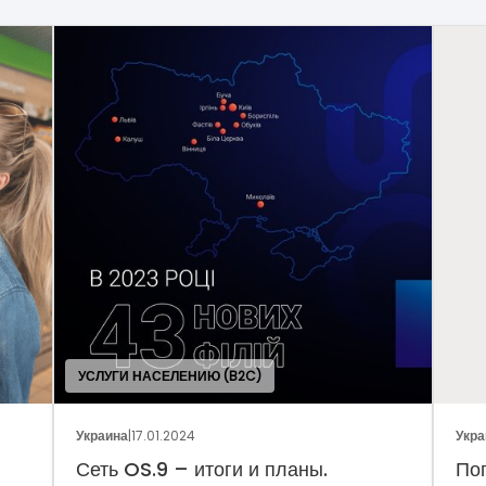
УСЛУГИ НАСЕЛЕНИЮ (B2C)
Украина
|
17.01.2024
Укра
Сеть OS.9 – итоги и планы.
По