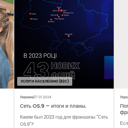
УСЛУГИ НАСЕЛЕНИЮ (B2C)
Украина
|
17.01.2024
Украина
|
05.01.
Сеть OS.9 – итоги и планы.
Поговорим
франчайзи
Каким был 2023 год для франшизы "Сеть
Если задума
OS.9"?