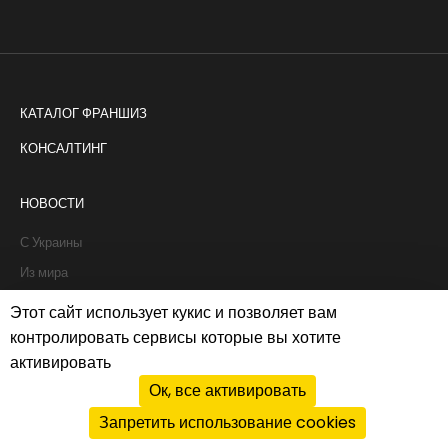
КАТАЛОГ ФРАНШИЗ
КОНСАЛТИНГ
НОВОСТИ
С Украины
Из мира
Интервью
Этот сайт использует кукис и позволяет вам
Истории франчайзи
контролировать сервисы которые вы хотите
активировать
Рапорты
Ок, все активировать
Запретить использование cookies
Политика cookies
|
Privacy policy