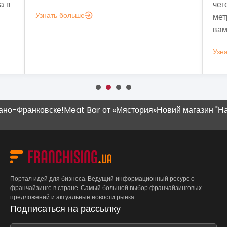
чего мне ан
Узнать больше
метрик, кот
вам это нуж
Узнать больш
-Франковске!
Meat Bar от «Мястория»
Новий магазин "Наш К
Портал идей для бизнеса. Ведущий информационный ресурс о
франчайзинге в стране. Самый большой выбор франчайзинговых
предложений и актуальные новости рынка.
Подписаться на рассылку