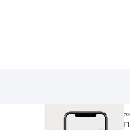
Укр
 рынка
Ф