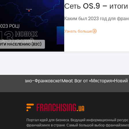
франчайзинга?
Если задумались над вопросом «А д
аналитика?», вот несколько метрик,
понять, зачем вам это нужно.
Узнать больше
вано-Франковске!
Meat Bar от «Мястория»
Новий магазин "Н
Портал идей для бизнеса. Ведущий информационный ресурс
франчайзинге в стране. Самый большой выбор франчайзинг