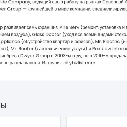
side Company, ведущий свою работу на рынках Северной А
er Group — крупнейшей в мире компании, специализирующ
развивает семь франшиз: Aire Serv (ремонт, установка и п
ием воздуха), Glass Doctor (уход все всеми видами стек
pliance (обустройство квартир и офисов), Mr. Electric (
нт), Mr. Rooter (сантехнические услуги) и Rainbow Intern
иобрела Dwyer Group в 2003-м году, но в 2010-м продала
не разглашаются. Источник: citybizlist.com
ЗЫ