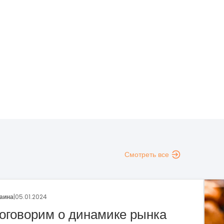
Смотреть все
аина
|
29.12.2023
раншиза пекарни «Сито»