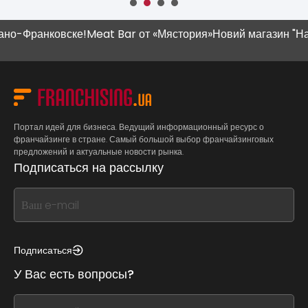
-Франковске!
Meat Bar от «Мястория»
Новий магазин "Наш К
Портал идей для бизнеса. Ведущий информационный ресурс о
франчайзинге в стране. Самый большой выбор франчайзинговых
предложений и актуальные новости рынка.
Подписаться на рассылку
If
you
see
this,
Подписаться
leave
У Вас есть вопросы?
this
form
If