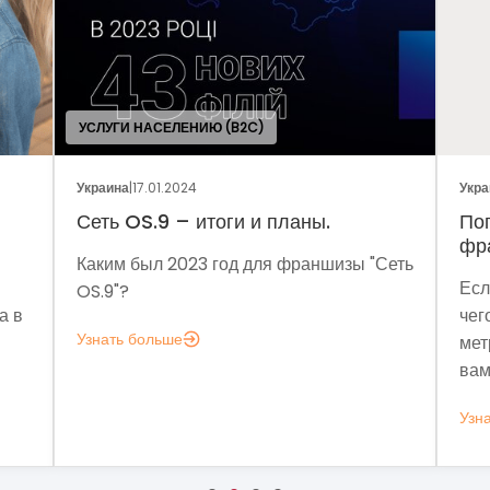
УСЛУГИ НАСЕЛЕНИЮ (B2C)
Украина
|
17.01.2024
Украина
|
05.01.
Сеть OS.9 – итоги и планы.
Поговорим
франчайзи
Каким был 2023 год для франшизы "Сеть
Если задума
OS.9"?
чего мне ан
Узнать больше
метрик, кот
вам это нуж
Узнать больш