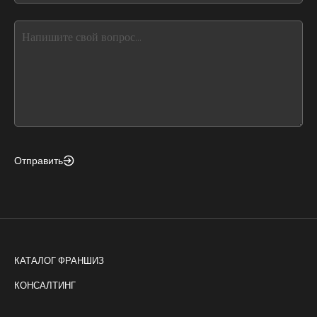
blank
see
this,
leave
this
form
field
blank
Отправить
КАТАЛОГ ФРАНШИЗ
КОНСАЛТИНГ