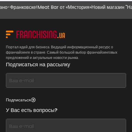
Франковске!
Meat Bar от «Мястория»
Новий магазин "Наш Кр
Портал идей для бизнеса. Ведущий информационный ресурс о
франчайзинге в стране. Самый большой выбор франчайзинговых
предложений и актуальные новости рынка.
Подписаться на рассылку
If
you
see
this,
Подписаться
leave
У Вас есть вопросы?
this
form
If
field
you