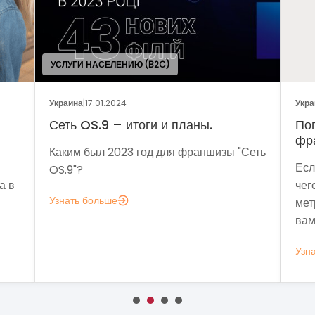
УСЛУГИ НАСЕЛЕНИЮ (B2C)
Украина
|
17.01.2024
Украина
|
05.0
Сеть OS.9 – итоги и планы.
Поговори
франчайз
Каким был 2023 год для франшизы "Сеть
Если заду
OS.9"?
чего мне а
Узнать больше
метрик, ко
вам это ну
Узнать бол