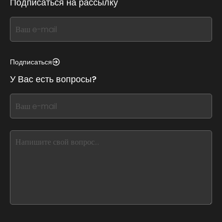
Подписаться на рассылку
If
you
see
this,
Подписаться
leave
У Вас есть вопросы?
this
form
If
field
you
blank
see
this,
leave
this
form
field
blank