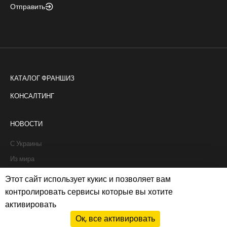
Отправить
КАТАЛОГ ФРАНШИЗ
КОНСАЛТИНГ
НОВОСТИ
С Украины
Из мира
Интервью
Этот сайт использует кукис и позволяет вам
Истории франчайзи
контролировать сервисы которые вы хотите
активировать
Рапорты
Ок, все активировать