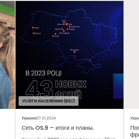
УСЛУГИ НАСЕЛЕНИЮ (B2C)
Украина
|
17.01.2024
Украина
|
Сеть OS.9 – итоги и планы.
Погов
франч