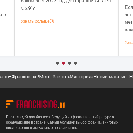
Каким был 2023 год для франшизы "Сеть
Если з
OS.9"?
чего мн
Узнать больше
метрик,
вам это
Узнать 
о-Франковске!
Meat Bar от «Мястория»
Новий магазин "Наш 
Портал идей для бизнеса. Ведущий информационный ресурс о
франчайзинге в стране. Самый большой выбор франчайзинговых
предложений и актуальные новости рынка.