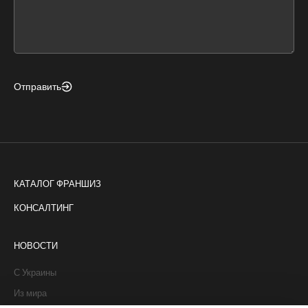
form
field
blank
Отправить
КАТАЛОГ ФРАНШИЗ
КОНСАЛТИНГ
НОВОСТИ
С Украины
Из мира