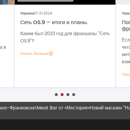
краина
|
17.01.2024
Украина
|
05.01.202
еть OS.9 – итоги и планы.
Поговорим о
франчайзин
аким был 2023 год для франшизы "Сеть
Если задумали
S.9"?
чего мне анал
знать больше
метрик, котор
вам это нужно
Узнать больше
-Франковске!
Meat Bar от «Мястория»
Новий магазин "Наш К