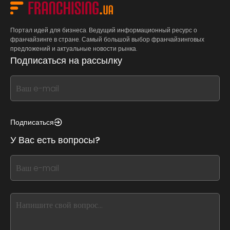
Портал идей для бизнеса. Ведущий информационный ресурс о
франчайзинге в стране. Самый большой выбор франчайзинговых
предложений и актуальные новости рынка.
Подписаться на рассылку
If
you
see
this,
Подписаться
leave
У Вас есть вопросы?
this
form
If
field
you
blank
see
this,
leave
this