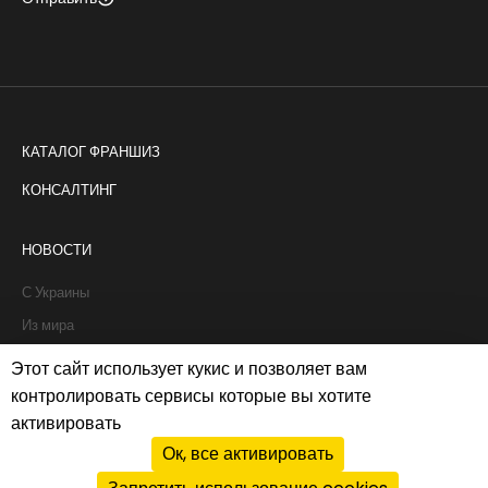
КАТАЛОГ ФРАНШИЗ
КОНСАЛТИНГ
НОВОСТИ
С Украины
Из мира
Интервью
Этот сайт использует кукис и позволяет вам
Истории франчайзи
контролировать сервисы которые вы хотите
активировать
Рапорты
Ок, все активировать