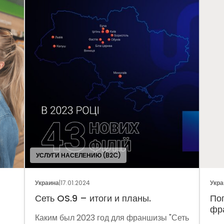
УСЛУГИ НАСЕЛЕНИЮ (B2C)
Украина
|
17.01.2024
Украин
Сеть OS.9 – итоги и планы.
Пого
фран
Каким был 2023 год для франшизы "Сеть