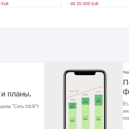
0 EUR
20 000 EUR
Укр
 рынка
Ф
Ме
сф
ля чего мне
вы
 которые помогут
вы