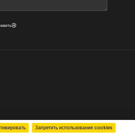
nk
равить
ктивировать
Запретить использование cookies