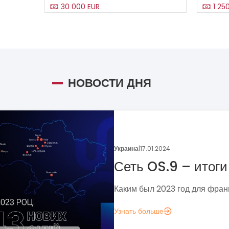
30 000 EUR
1 25
НОВОСТИ ДНЯ
Украина
|
05.01.2024
Поговорим о динамике
франчайзинга?
Если задумались над вопросом «А д
аналитика?», вот несколько метрик,
понять, зачем вам это нужно.