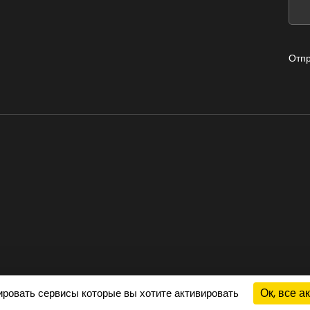
blank
bla
Отп
Ок, все а
лировать сервисы которые вы хотите активировать