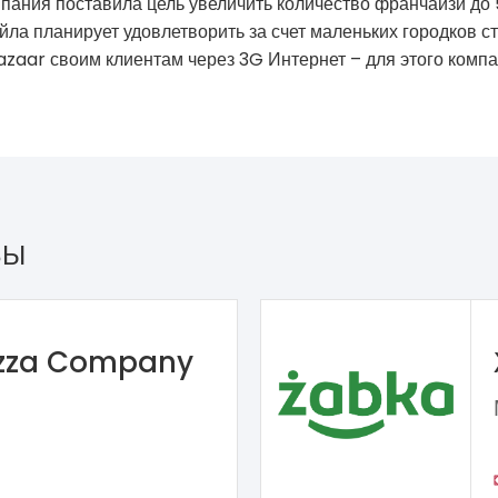
мпания поставила цель увеличить количество франчайзи до
йла планирует удовлетворить за счет маленьких городков с
Bazaar своим клиентам через 3G Интернет – для этого ком
ЗЫ
izza Company