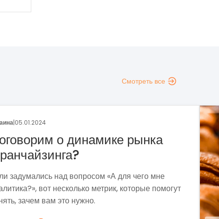
Смотреть все
аина
|
29.12.2023
раншиза пекарни «Сито»
тодом собственных проб и поисков мы
ормировали прибыльную бизнес-модель,
держивающую экономическую нестабильность и
зовы современности.