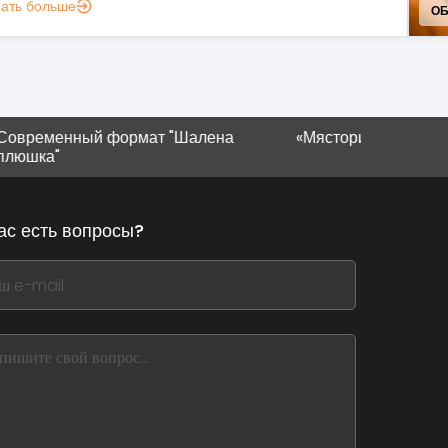
нать больше
УС
ый формат "Шалена
«Мястория» в Ивано-Франковск
ас есть вопросы?
,
ve
m
d