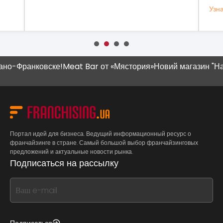
Узнать больше
Узн
ранковске!
Meat Bar от «Мястория»
Новий магазин "Наш Кра
Портал идей для бизнеса. Ведущий информационный ресурс о
франчайзинге в стране. Самый большой выбор франчайзинговых
предложений и актуальные новости рынка.
Подписаться на рассылку
If
you
see
this,