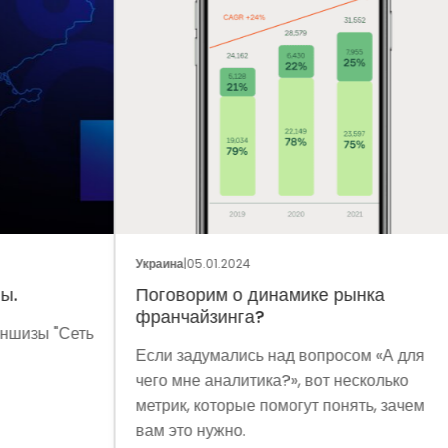
ОБЩ
Украина
|
05.01.2024
Укра
Поговорим о динамике рынка
Фр
франчайзинга?
Сеть
Мет
Если задумались над вопросом «А для
мы 
чего мне аналитика?», вот несколько
мод
метрик, которые помогут понять, зачем
эко
вам это нужно.
выз