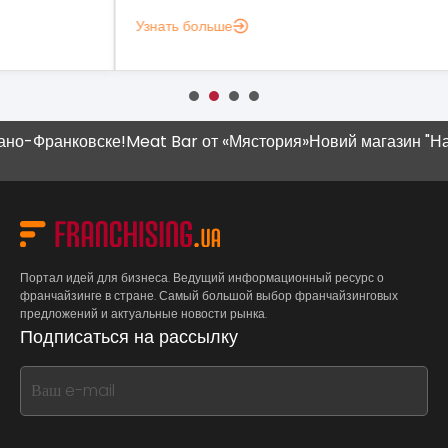
Узнать больше
Узн
ранковске!
Meat Bar от «Мястория»
Новий магазин "Наш Кра
Портал идей для бизнеса. Ведущий информационный ресурс о
франчайзинге в стране. Самый большой выбор франчайзинговых
предложений и актуальные новости рынка.
Подписаться на рассылку
If
you
see