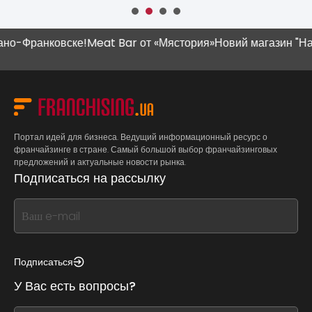
ранковске!
Meat Bar от «Мястория»
Новий магазин "Наш Кра
Портал идей для бизнеса. Ведущий информационный ресурс о
франчайзинге в стране. Самый большой выбор франчайзинговых
предложений и актуальные новости рынка.
Подписаться на рассылку
If
you
see
this,
Подписаться
leave
У Вас есть вопросы?
this
form