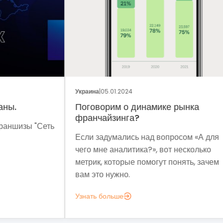
ОБЩ
Украина
|
05.01.2024
Укра
Поговорим о динамике рынка
Фр
франчайзинга?
Сеть
Мет
Если задумались над вопросом «А для
мы 
чего мне аналитика?», вот несколько
мод
метрик, которые помогут понять, зачем
эко
вам это нужно.
выз
Узнать больше
Узн