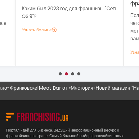
франчайзинга?
шизы "Сеть
Если задумались над вопросом «А для
чего мне аналитика?», вот несколько
метрик, которые помогут понять, зачем
вам это нужно.
Узнать больше
-Франковске!
Meat Bar от «Мястория»
Новий магазин "Наш Кр
Портал идей для бизнеса. Ведущий информационный ресурс о
франчайзинге в стране. Самый большой выбор франчайзинговых