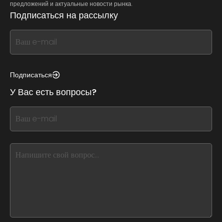
предложений и актуальные новости рынка.
Подписаться на рассылку
If
you
see
this,
Подписаться
leave
У Вас есть вопросы?
this
form
If
field
you
blank
see
this,
leave
this
form
field
blank