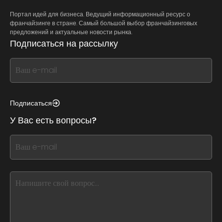
Портал идей для бизнеса. Ведущий информационный ресурс о
франчайзинге в стране. Самый большой выбор франчайзинговых
предложений и актуальные новости рынка.
Подписаться на рассылку
If
you
see
this,
Подписаться
leave
У Вас есть вопросы?
this
form
If
field
you
blank
see
this,
leave
this
form