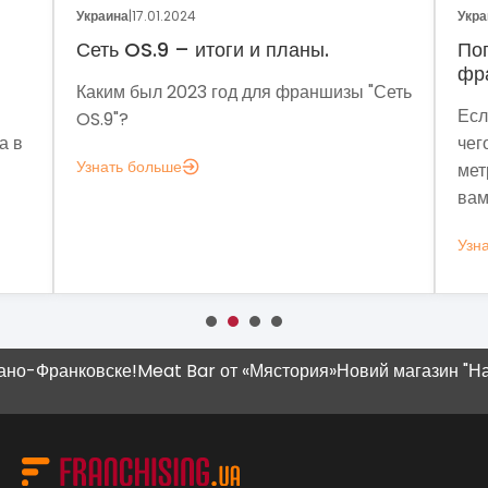
Украина
|
05.01.2024
Укр
Поговорим о динамике рынка
Фр
франчайзинга?
Сеть
Мет
Если задумались над вопросом «А для
мы 
чего мне аналитика?», вот несколько
мо
метрик, которые помогут понять, зачем
эко
вам это нужно.
выз
Узнать больше
Узн
Франковске!
Meat Bar от «Мястория»
Новий магазин "Наш Кр